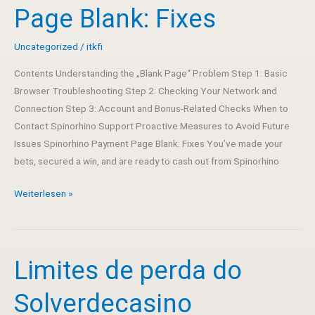
Page Blank: Fixes
Page
Blank:
Uncategorized
/
itkfi
Fixes
Contents Understanding the „Blank Page“ Problem Step 1: Basic
Browser Troubleshooting Step 2: Checking Your Network and
Connection Step 3: Account and Bonus-Related Checks When to
Contact Spinorhino Support Proactive Measures to Avoid Future
Issues Spinorhino Payment Page Blank: Fixes You’ve made your
bets, secured a win, and are ready to cash out from Spinorhino
Weiterlesen »
Limites de perda do
Limites
de
Solverdecasino
perda
do