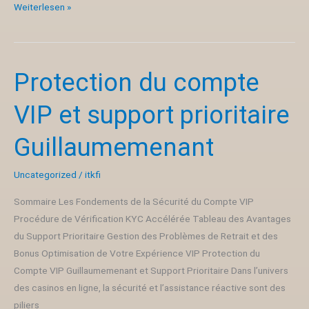
Weiterlesen »
Protection du compte
Protection
du
VIP et support prioritaire
compte
VIP
Guillaumemenant
et
support
Uncategorized
/
itkfi
prioritaire
Guillaumemenant
Sommaire Les Fondements de la Sécurité du Compte VIP
Procédure de Vérification KYC Accélérée Tableau des Avantages
du Support Prioritaire Gestion des Problèmes de Retrait et des
Bonus Optimisation de Votre Expérience VIP Protection du
Compte VIP Guillaumemenant et Support Prioritaire Dans l’univers
des casinos en ligne, la sécurité et l’assistance réactive sont des
piliers