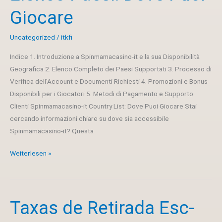
Paesi:
Giocare
Dove
Puoi
Uncategorized
/
itkfi
Giocare
Indice 1. Introduzione a Spinmamacasino-it e la sua Disponibilità
Geografica 2. Elenco Completo dei Paesi Supportati 3. Processo di
Verifica dell’Account e Documenti Richiesti 4. Promozioni e Bonus
Disponibili per i Giocatori 5. Metodi di Pagamento e Supporto
Clienti Spinmamacasino-it Country List: Dove Puoi Giocare Stai
cercando informazioni chiare su dove sia accessibile
Spinmamacasino-it? Questa
Weiterlesen »
Taxas de Retirada Esc-
Taxas
de