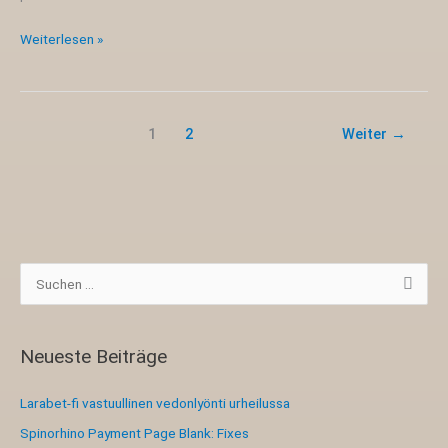
Weiterlesen »
1
2
Weiter
→
S
u
c
Neueste Beiträge
h
e
Larabet-fi vastuullinen vedonlyönti urheilussa
n
Spinorhino Payment Page Blank: Fixes