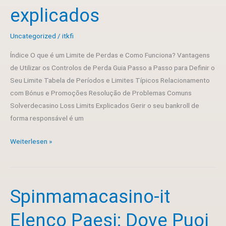
explicados
Solverdecasino
explicados
Uncategorized
/
itkfi
Índice O que é um Limite de Perdas e Como Funciona? Vantagens
de Utilizar os Controlos de Perda Guia Passo a Passo para Definir o
Seu Limite Tabela de Períodos e Limites Típicos Relacionamento
com Bónus e Promoções Resolução de Problemas Comuns
Solverdecasino Loss Limits Explicados Gerir o seu bankroll de
forma responsável é um
Weiterlesen »
Spinmamacasino-it
Spinmamacasino-
it
Elenco Paesi: Dove Puoi
Elenco