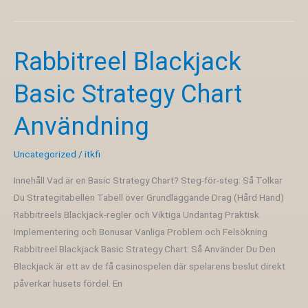
Rabbitreel Blackjack
Rabbitreel
Blackjack
Basic Strategy Chart
Basic
Strategy
Användning
Chart
Användning
Uncategorized
/
itkfi
Innehåll Vad är en Basic Strategy Chart? Steg-för-steg: Så Tolkar
Du Strategitabellen Tabell över Grundläggande Drag (Hård Hand)
Rabbitreels Blackjack-regler och Viktiga Undantag Praktisk
Implementering och Bonusar Vanliga Problem och Felsökning
Rabbitreel Blackjack Basic Strategy Chart: Så Använder Du Den
Blackjack är ett av de få casinospelen där spelarens beslut direkt
påverkar husets fördel. En