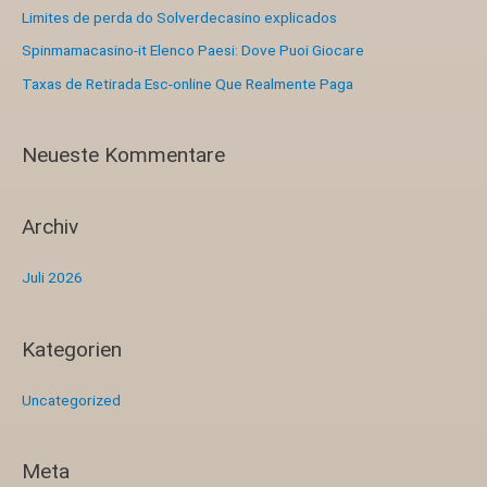
n
Limites de perda do Solverdecasino explicados
a
Spinmamacasino-it Elenco Paesi: Dove Puoi Giocare
c
Taxas de Retirada Esc-online Que Realmente Paga
h
:
Neueste Kommentare
Archiv
Juli 2026
Kategorien
Uncategorized
Meta