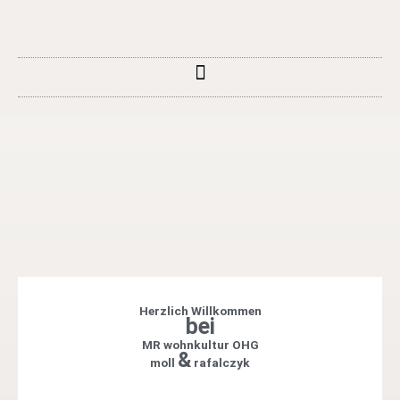
Zum
Inhalt
springen
Herzlich Willkommen
bei
MR wohnkultur OHG
&
moll
rafalczyk