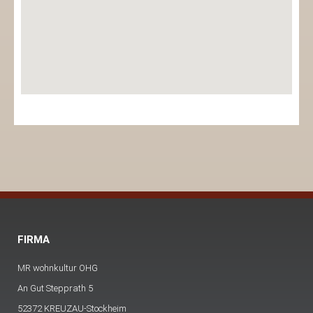
FIRMA
MR wohnkultur OHG
An Gut Stepprath 5
52372 KREUZAU-Stockheim